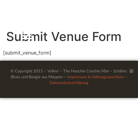
Submit Venue Form
[submit_venue_form]
© Copyright 2015 – Volker – The Hoochie Coochie Man – Schäfer:
Blues und Boogie aus Meppen –
Impressum & Haftungsauschluss
–
Datenschutzerklärung