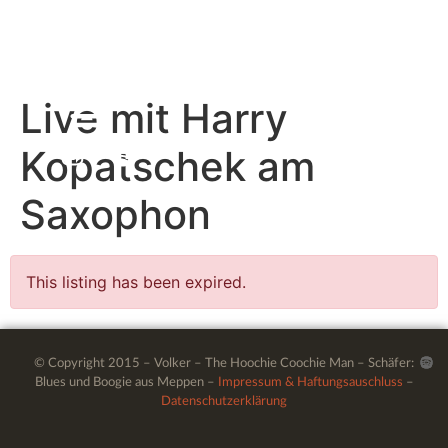
Live mit Harry
Kopatschek am
Saxophon
This listing has been expired.
© Copyright 2015 – Volker – The Hoochie Coochie Man – Schäfer:
Blues und Boogie aus Meppen –
Impressum & Haftungsauschluss
–
Datenschutzerklärung