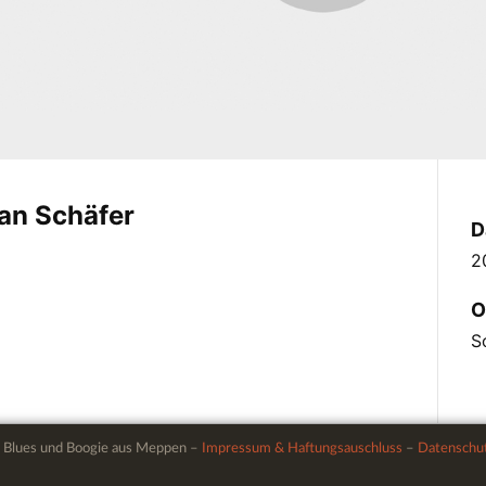
an Schäfer
D
2
O
S
: Blues und Boogie aus Meppen –
Impressum & Haftungsauschluss
–
Datenschut